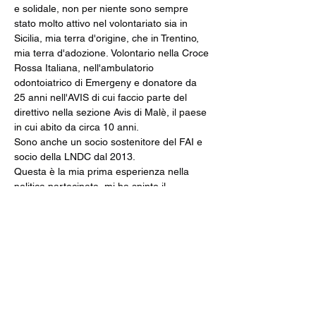
e solidale, non per niente sono sempre 
stato molto attivo nel volontariato sia in 
Sicilia, mia terra d'origine, che in Trentino, 
mia terra d'adozione. Volontario nella Croce 
Rossa Italiana, nell'ambulatorio 
odontoiatrico di Emergeny e donatore da 
25 anni nell'AVIS di cui faccio parte del 
direttivo nella sezione Avis di Malè, il paese 
in cui abito da circa 10 anni. 
Sono anche un socio sostenitore del FAI e 
socio della LNDC dal 2013.
Questa è la mia prima esperienza nella 
politica partecipata, mi ha spinto il 
desiderio di riuscire a cambiare le cose e 
non dare tutto per immutabile.
Certificato Penale Bella
.pdf
Scarica PDF • 525KB