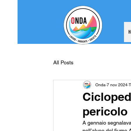
H
All Posts
Onda
7 nov 2024
T
Cicloped
pericolo
A gennaio segnalavam
nell’alveo del fiume A