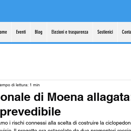
ome
Eventi
Blog
Elezioni e trasparenza
Sostienici
Conta
empo di lettura: 1 min
onale di Moena allagata
 prevedibile
o i rischi connessi alla scelta di costruire la ciclopedo
visio. Il progetto era ostacolato da due promontori rocciosi