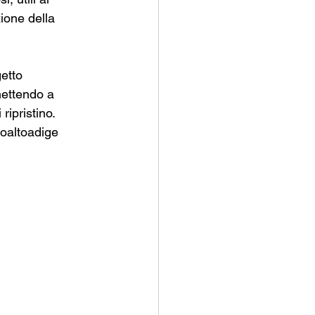
ione della 
etto 
mettendo a 
ripristino.
noaltoadige