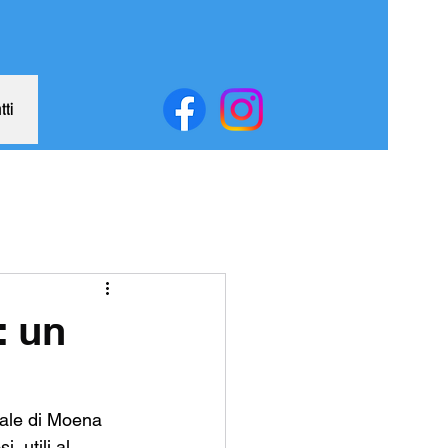
tti
: un
nale di Moena 
, utili al 