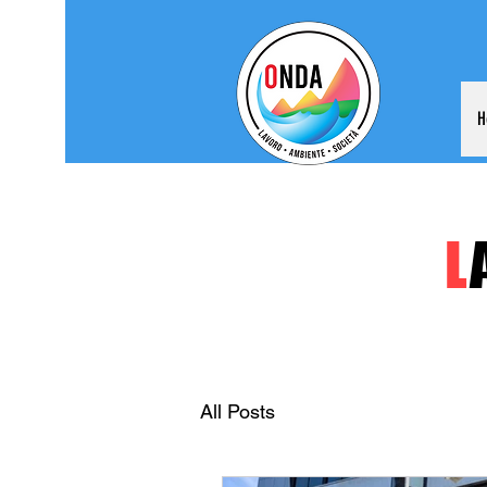
H
L
All Posts