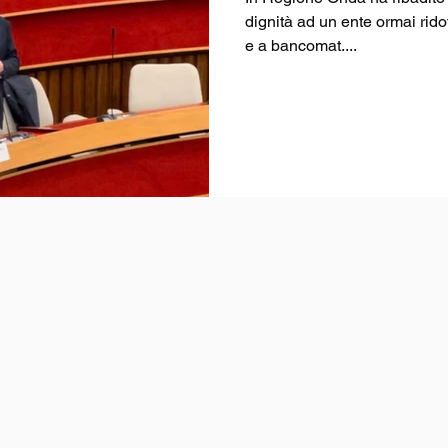
dignità ad un ente ormai ridotto a poltronificio per gli amici
e a bancomat....