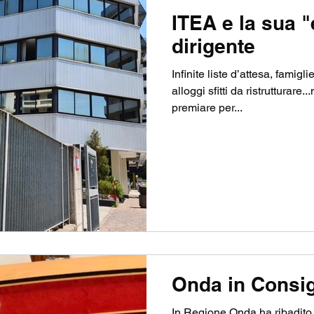
ITEA e la sua 
dirigente
Infinite liste d’attesa, famig
alloggi sfitti da ristrutturare
premiare per...
Onda in Consig
In Regione Onda ha ribadito la necessità di restituire