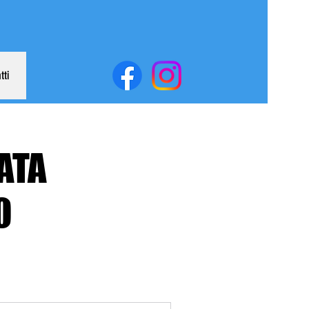
tti
ATA
O